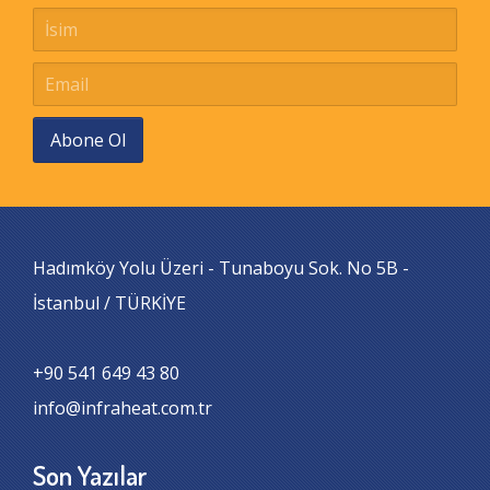
Abone Ol
Hadımköy Yolu Üzeri - Tunaboyu Sok. No 5B -
İstanbul / TÜRKİYE
+90 541 649 43 80
info@infraheat.com.tr
Son Yazılar