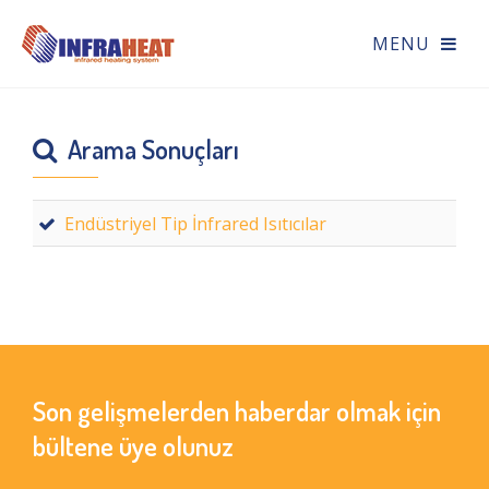
Arama Sonuçları
Endüstriyel Tip İnfrared Isıtıcılar
Son gelişmelerden haberdar olmak için
bültene üye olunuz