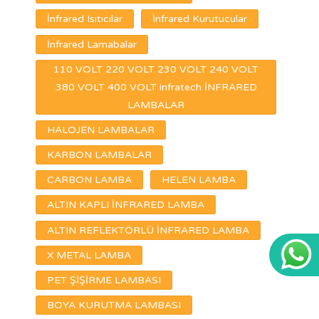
İnfrared Isıtıcılar
İnfrared Kurutucular
İnfrared Lamabalar
110 VOLT 220 VOLT 230 VOLT 240 VOLT
380 VOLT 400 VOLT infratech İNFRARED
LAMBALAR
HALOJEN LAMBALAR
KARBON LAMBALAR
CARBON LAMBA
HELEN LAMBA
ALTIN KAPLI İNFRARED LAMBA
ALTIN REFLEKTÖRLÜ İNFRARED LAMBA
X METAL LAMBA
PET ŞİŞİRME LAMBASI
BOYA KURUTMA LAMBASI