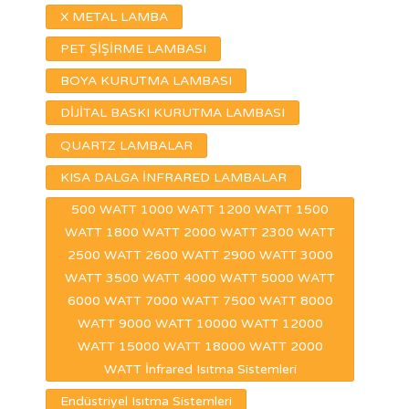
X METAL LAMBA
PET ŞİŞİRME LAMBASI
BOYA KURUTMA LAMBASI
DİJİTAL BASKI KURUTMA LAMBASI
QUARTZ LAMBALAR
KISA DALGA İNFRARED LAMBALAR
500 WATT 1000 WATT 1200 WATT 1500
WATT 1800 WATT 2000 WATT 2300 WATT
2500 WATT 2600 WATT 2900 WATT 3000
WATT 3500 WATT 4000 WATT 5000 WATT
6000 WATT 7000 WATT 7500 WATT 8000
WATT 9000 WATT 10000 WATT 12000
WATT 15000 WATT 18000 WATT 2000
WATT İnfrared Isıtma Sistemleri
Endüstriyel Isıtma Sistemleri