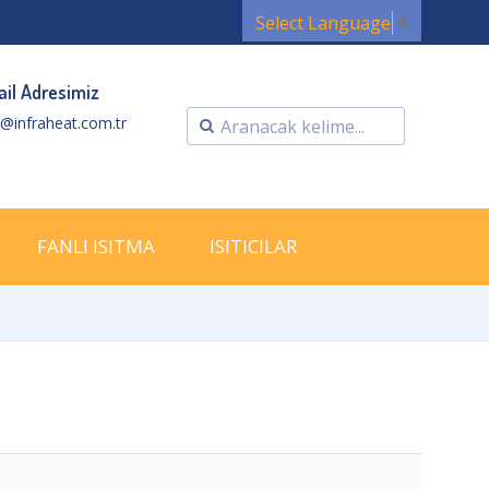
Select Language
▼
il Adresimiz
o@infraheat.com.tr
FANLI ISITMA
ISITICILAR