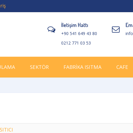
riş
İletişim Hattı
Ema
+90 541 649 43 80
inf
0212 771 03 53
ULAMA
SEKTÖR
FABRİKA ISITMA
CAFE
SITICI