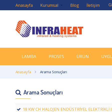
Gi
Anasayfa
Kurumsal
Blog
İletişim
LAMBA
PROSES
ÜRÜN
UYG
Anasayfa
Arama Sonuçları
Arama Sonuçları
18 KW CH HALOJEN ENDÜSTRİYEL ELEKTRİKLİ I