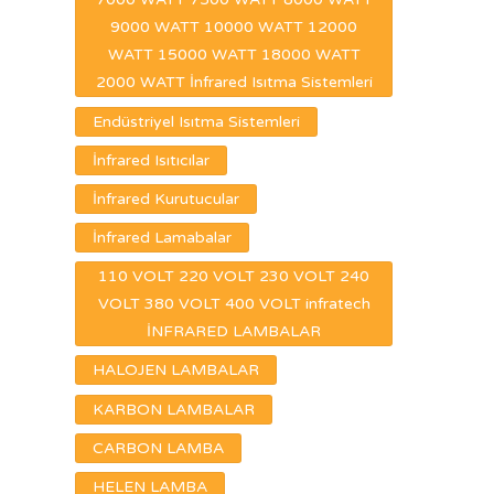
9000 WATT 10000 WATT 12000
WATT 15000 WATT 18000 WATT
2000 WATT İnfrared Isıtma Sistemleri
Endüstriyel Isıtma Sistemleri
İnfrared Isıtıcılar
İnfrared Kurutucular
İnfrared Lamabalar
110 VOLT 220 VOLT 230 VOLT 240
VOLT 380 VOLT 400 VOLT infratech
İNFRARED LAMBALAR
HALOJEN LAMBALAR
KARBON LAMBALAR
CARBON LAMBA
HELEN LAMBA