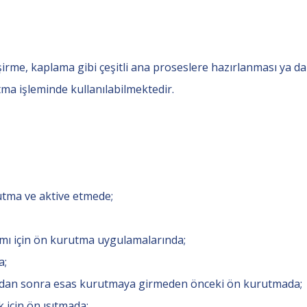
irme, kaplama gibi çeşitli ana proseslere hazırlanması ya d
ıtma işleminde kullanılabilmektedir.
 tutma ve aktive etmede;
ımı için ön kurutma uygulamalarında;
a;
dan sonra esas kurutmaya girmeden önceki ön kurutmada;
ak için ön ısıtmada;