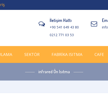
riş
İletişim Hattı
Ema
+90 541 649 43 80
inf
0212 771 03 53
ULAMA
SEKTÖR
FABRİKA ISITMA
CAFE
infrared Ön Isıtma