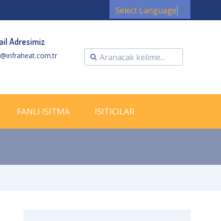
Select Language
▼
il Adresimiz
o@infraheat.com.tr
FANLI ISITMA
ISITICILAR