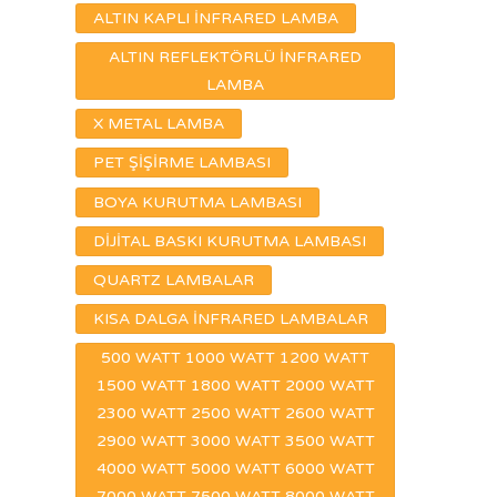
ALTIN KAPLI İNFRARED LAMBA
ALTIN REFLEKTÖRLÜ İNFRARED
LAMBA
X METAL LAMBA
PET ŞİŞİRME LAMBASI
BOYA KURUTMA LAMBASI
DİJİTAL BASKI KURUTMA LAMBASI
QUARTZ LAMBALAR
KISA DALGA İNFRARED LAMBALAR
500 WATT 1000 WATT 1200 WATT
1500 WATT 1800 WATT 2000 WATT
2300 WATT 2500 WATT 2600 WATT
2900 WATT 3000 WATT 3500 WATT
4000 WATT 5000 WATT 6000 WATT
7000 WATT 7500 WATT 8000 WATT