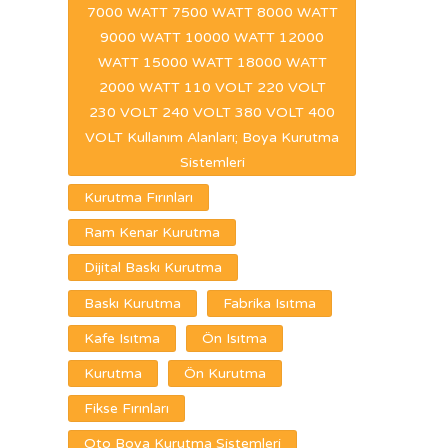
7000 WATT 7500 WATT 8000 WATT
9000 WATT 10000 WATT 12000
WATT 15000 WATT 18000 WATT
2000 WATT 110 VOLT 220 VOLT
230 VOLT 240 VOLT 380 VOLT 400
VOLT Kullanım Alanları; Boya Kurutma
Sistemleri
Kurutma Fırınları
Ram Kenar Kurutma
Dijital Baskı Kurutma
Baskı Kurutma
Fabrika Isıtma
Kafe Isıtma
Ön Isıtma
Kurutma
Ön Kurutma
Fikse Fırınları
Oto Boya Kurutma Sistemleri