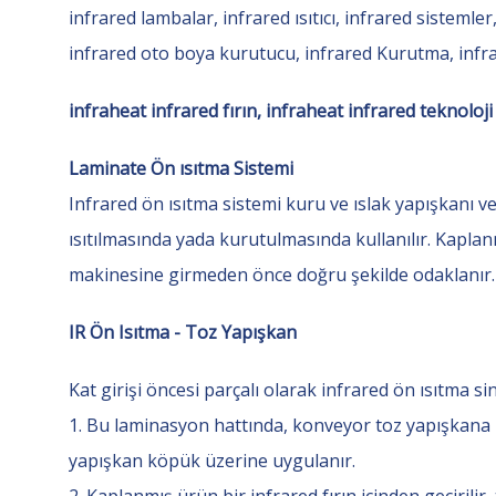
infrared lambalar, infrared ısıtıcı, infrared sistemler
infrared oto boya kurutucu, infrared Kurutma, infrah
infraheat infrared fırın, infraheat infrared teknoloji
Laminate Ön ısıtma Sistemi
Infrared ön ısıtma sistemi kuru ve ıslak yapışkanı 
ısıtılmasında yada kurutulmasında kullanılır. Kaplan
makinesine girmeden önce doğru şekilde odaklanır.
IR Ön Isıtma - Toz Yapışkan
Kat girişi öncesi parçalı olarak infrared ön ısıtma s
1. Bu laminasyon hattında, konveyor toz yapışkana
yapışkan köpük üzerine uygulanır.
2. Kaplanmış ürün bir infrared fırın içinden geçirili