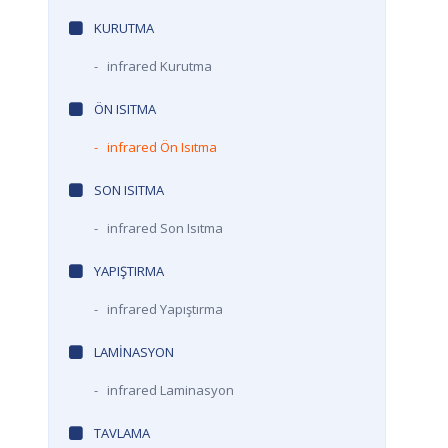
KURUTMA
-
infrared Kurutma
a
ÖN ISITMA
-
infrared Ön Isıtma
SON ISITMA
-
infrared Son Isıtma
YAPIŞTIRMA
-
infrared Yapıştırma
LAMINASYON
-
infrared Laminasyon
TAVLAMA