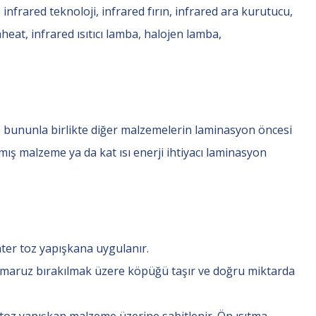
, infrared teknoloji, infrared fırın, infrared ara kurutucu,
eat, infrared ısıtıcı lamba, halojen lamba,
ve bununla birlikte diğer malzemelerin laminasyon öncesi
mış malzeme ya da kat ısı enerji ihtiyacı laminasyon
inter toz yapışkana uygulanır.
 maruz bırakılmak üzere köpüğü taşır ve doğru miktarda
r, toz yapışkan malzeme üzerine sabitlenir. Ön ısıtma