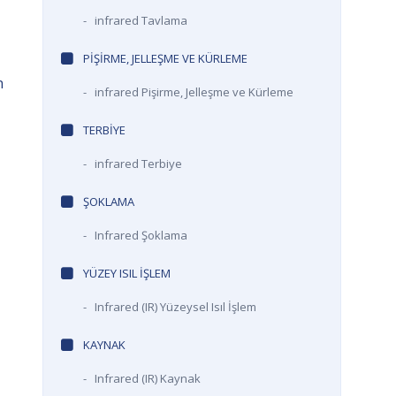
-
infrared Tavlama
PIŞIRME, JELLEŞME VE KÜRLEME
n
-
infrared Pişirme, Jelleşme ve Kürleme
TERBIYE
-
infrared Terbiye
ŞOKLAMA
-
Infrared Şoklama
YÜZEY ISIL İŞLEM
-
Infrared (IR) Yüzeysel Isıl İşlem
KAYNAK
-
Infrared (IR) Kaynak