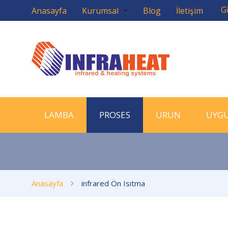
Gi
Anasayfa
Kurumsal
Blog
İletişim
LAMBA
PROSES
ÜRÜN
UYG
Anasayfa
infrared Ön Isıtma