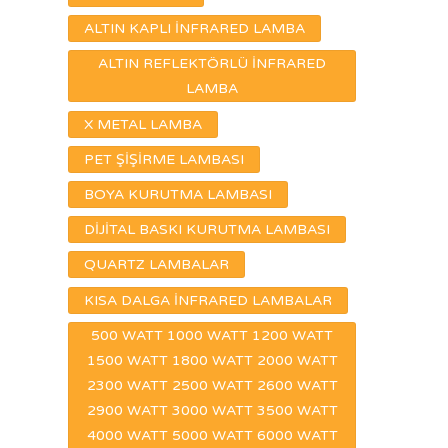
ALTIN KAPLI İNFRARED LAMBA
ALTIN REFLEKTÖRLÜ İNFRARED
LAMBA
X METAL LAMBA
PET ŞİŞİRME LAMBASI
BOYA KURUTMA LAMBASI
DİJİTAL BASKI KURUTMA LAMBASI
QUARTZ LAMBALAR
KISA DALGA İNFRARED LAMBALAR
500 WATT 1000 WATT 1200 WATT
1500 WATT 1800 WATT 2000 WATT
2300 WATT 2500 WATT 2600 WATT
2900 WATT 3000 WATT 3500 WATT
4000 WATT 5000 WATT 6000 WATT