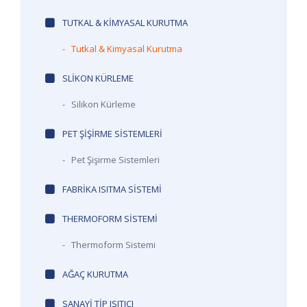
TUTKAL & KIMYASAL KURUTMA
-
Tutkal & Kimyasal Kurutma
SLIKON KÜRLEME
-
Silikon Kürleme
PET ŞIŞIRME SISTEMLERI
-
Pet Şişirme Sistemleri
FABRIKA ISITMA SISTEMI
THERMOFORM SISTEMI
-
Thermoform Sistemi
AĞAÇ KURUTMA
SANAYI TIP ISITICI