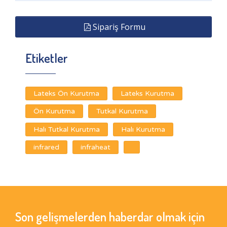
Sipariş Formu
Etiketler
Lateks Ön Kurutma
Lateks Kurutma
Ön Kurutma
Tutkal Kurutma
Halı Tutkal Kurutma
Halı Kurutma
infrared
infraheat
Son gelişmelerden haberdar olmak için