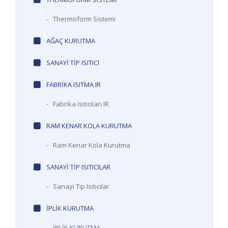
-
Thermoform Sistemi
AĞAÇ KURUTMA
SANAYI TIP ISITICI
FABRIKA ISITMA IR
-
Fabrika Isıtıcıları IR
RAM KENAR KOLA KURUTMA
-
Ram Kenar Kola Kurutma
SANAYI TIP ISITICILAR
-
Sanayi Tip Isıtıcılar
IPLIK KURUTMA
-
İPLİK KURUTMA