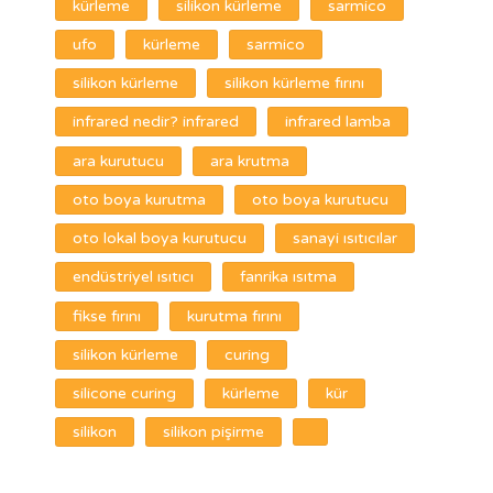
kürleme
silikon kürleme
sarmico
ufo
kürleme
sarmico
silikon kürleme
silikon kürleme fırını
infrared nedir? infrared
infrared lamba
ara kurutucu
ara krutma
oto boya kurutma
oto boya kurutucu
oto lokal boya kurutucu
sanayi ısıtıcılar
endüstriyel ısıtıcı
fanrika ısıtma
fikse fırını
kurutma fırını
silikon kürleme
curing
silicone curing
kürleme
kür
silikon
silikon pişirme