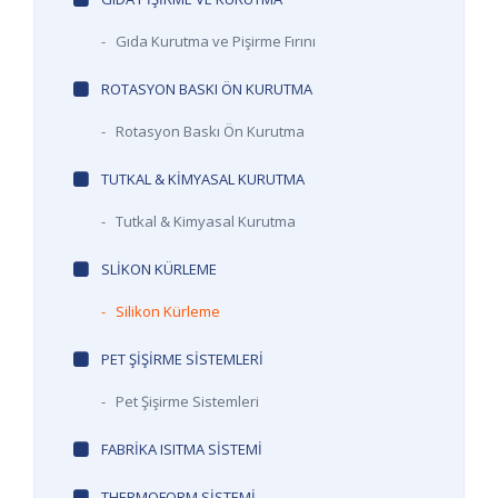
-
Gıda Kurutma ve Pişirme Fırını
ROTASYON BASKI ÖN KURUTMA
-
Rotasyon Baskı Ön Kurutma
TUTKAL & KIMYASAL KURUTMA
-
Tutkal & Kimyasal Kurutma
SLIKON KÜRLEME
-
Silikon Kürleme
PET ŞIŞIRME SISTEMLERI
-
Pet Şişirme Sistemleri
FABRIKA ISITMA SISTEMI
THERMOFORM SISTEMI