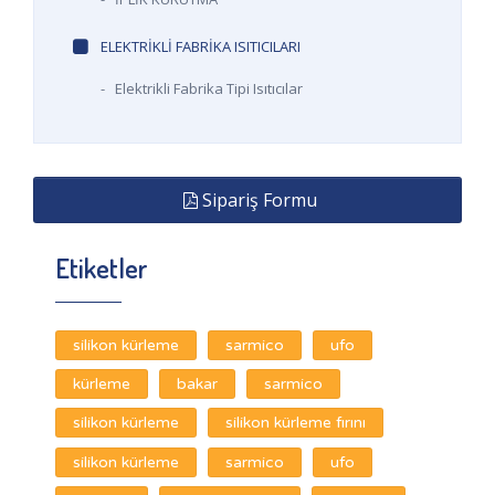
ELEKTRIKLI FABRIKA ISITICILARI
-
Elektrikli Fabrika Tipi Isıtıcılar
Sipariş Formu
Etiketler
silikon kürleme
sarmico
ufo
kürleme
bakar
sarmico
silikon kürleme
silikon kürleme fırını
silikon kürleme
sarmico
ufo