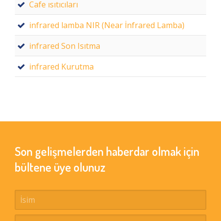
Cafe ısıtıcıları
infrared lamba NIR (Near İnfrared Lamba)
infrared Son Isıtma
infrared Kurutma
Son gelişmelerden haberdar olmak için
bültene üye olunuz