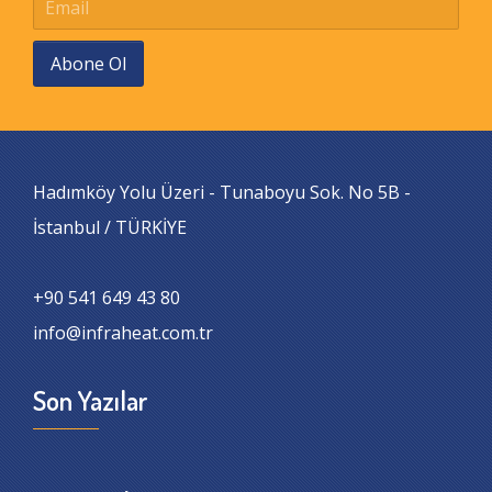
Abone Ol
Hadımköy Yolu Üzeri - Tunaboyu Sok. No 5B -
İstanbul / TÜRKİYE
+90 541 649 43 80
info@infraheat.com.tr
Son Yazılar