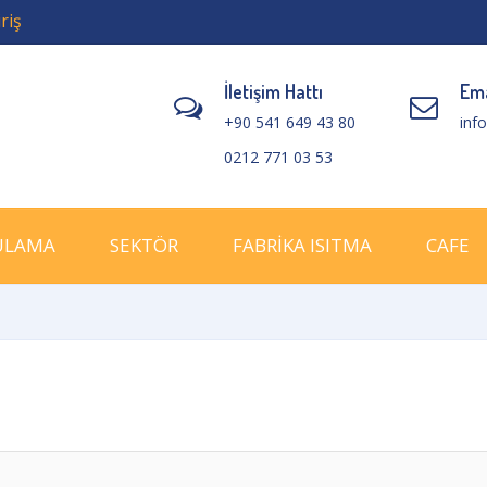
riş
İletişim Hattı
Ema
+90 541 649 43 80
inf
0212 771 03 53
ULAMA
SEKTÖR
FABRİKA ISITMA
CAFE