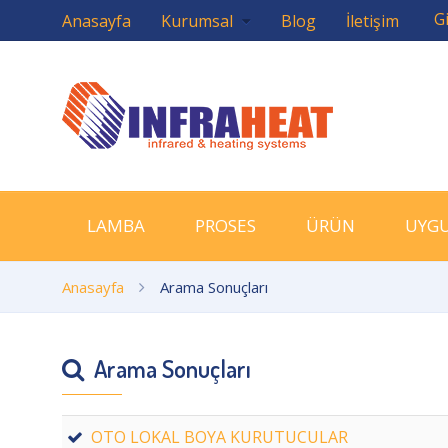
Gi
Anasayfa
Kurumsal
Blog
İletişim
LAMBA
PROSES
ÜRÜN
UYG
Anasayfa
Arama Sonuçları
Arama Sonuçları
OTO LOKAL BOYA KURUTUCULAR