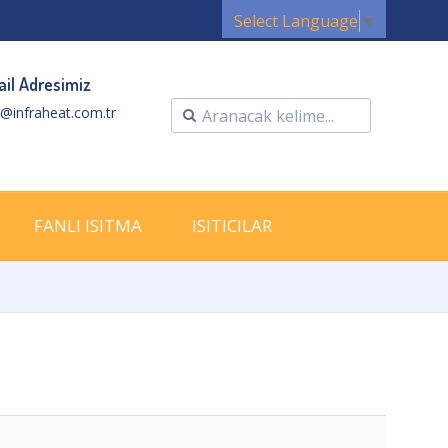
Select Language
▼
il Adresimiz
o@infraheat.com.tr
FANLI ISITMA
ISITICILAR