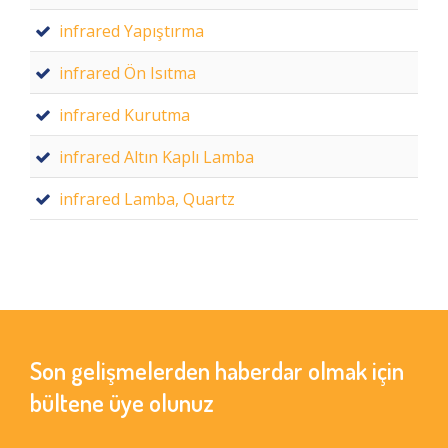
infrared Yapıştırma
infrared Ön Isıtma
infrared Kurutma
infrared Altın Kaplı Lamba
infrared Lamba, Quartz
Son gelişmelerden haberdar olmak için
bültene üye olunuz