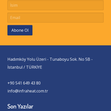
Abone Ol
Hadımköy Yolu Üzeri - Tunaboyu Sok. No 5B -
İstanbul / TÜRKİYE
+90 541 649 43 80
info@infraheat.com.tr
Son Yazılar