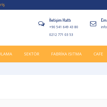
riş
İletişim Hattı
Ema
+90 541 649 43 80
inf
0212 771 03 53
ULAMA
SEKTÖR
FABRİKA ISITMA
CAFE