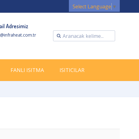
Select Language
▼
il Adresimiz
o@infraheat.com.tr
FANLI ISITMA
ISITICILAR