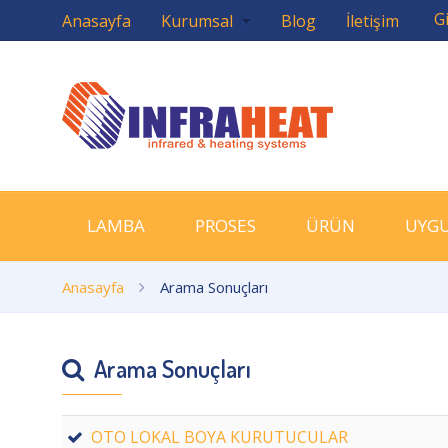
Gi
Anasayfa
Kurumsal
Blog
İletişim
LAMBA
PROSES
ÜRÜN
UYG
Anasayfa
Arama Sonuçları
Arama Sonuçları
OTO LOKAL BOYA KURUTUCULAR