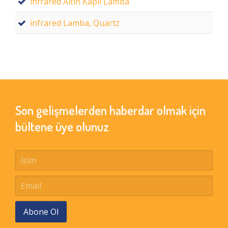
infrared Altın Kaplı Lamba
infrared Lamba, Quartz
Son gelişmelerden haberdar olmak için
bültene üye olunuz
Abone Ol