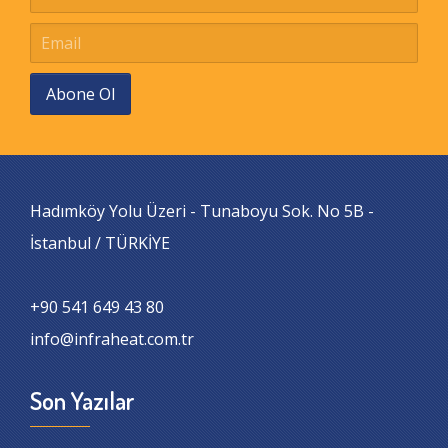
Abone Ol
Hadımköy Yolu Üzeri - Tunaboyu Sok. No 5B -
İstanbul / TÜRKİYE
+90 541 649 43 80
info@infraheat.com.tr
Son Yazılar