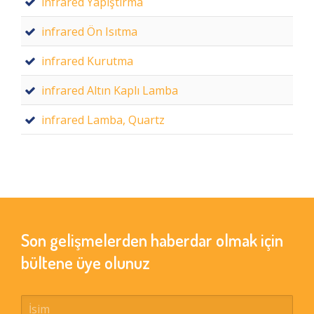
infrared Yapıştırma
infrared Ön Isıtma
infrared Kurutma
infrared Altın Kaplı Lamba
infrared Lamba, Quartz
Son gelişmelerden haberdar olmak için
bültene üye olunuz