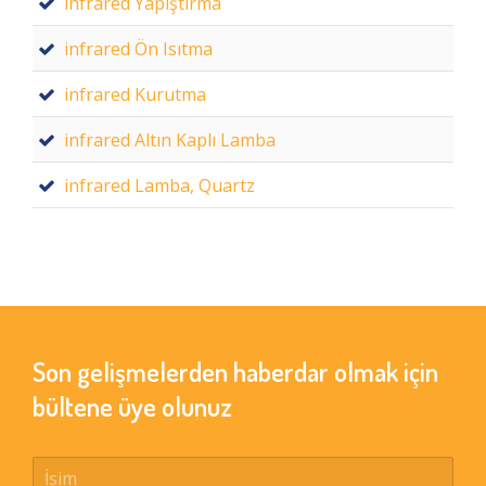
infrared Yapıştırma
infrared Ön Isıtma
infrared Kurutma
infrared Altın Kaplı Lamba
infrared Lamba, Quartz
Son gelişmelerden haberdar olmak için
bültene üye olunuz