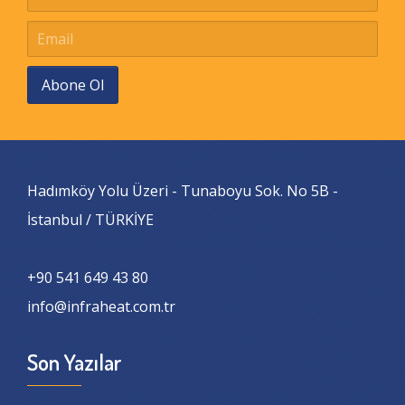
Abone Ol
Hadımköy Yolu Üzeri - Tunaboyu Sok. No 5B -
İstanbul / TÜRKİYE
+90 541 649 43 80
info@infraheat.com.tr
Son Yazılar