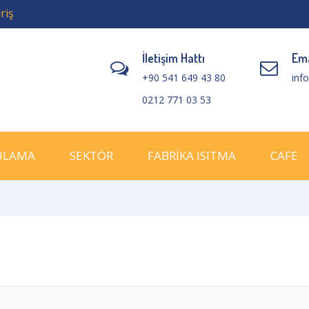
riş
İletişim Hattı
Ema
+90 541 649 43 80
inf
0212 771 03 53
ULAMA
SEKTÖR
FABRİKA ISITMA
CAFE