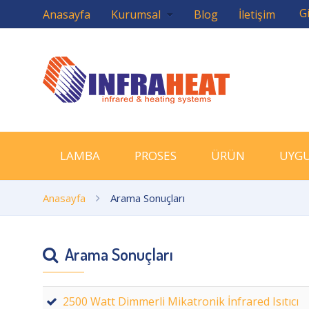
Gi
Anasayfa
Kurumsal
Blog
İletişim
LAMBA
PROSES
ÜRÜN
UYG
Anasayfa
Arama Sonuçları
Arama Sonuçları
2500 Watt Dimmerli Mikatronik İnfrared Isıtıcı