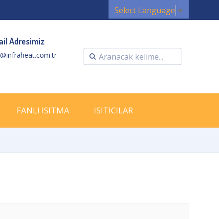
Select Language
▼
il Adresimiz
o@infraheat.com.tr
FANLI ISITMA
ISITICILAR