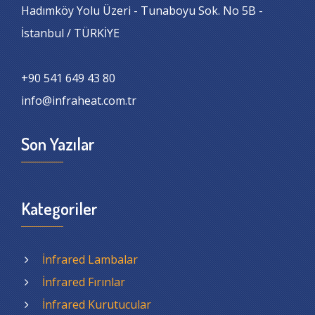
Hadımköy Yolu Üzeri - Tunaboyu Sok. No 5B -
İstanbul / TÜRKİYE
+90 541 649 43 80
info@infraheat.com.tr
Son Yazılar
Kategoriler
İnfrared Lambalar
İnfrared Fırınlar
İnfrared Kurutucular