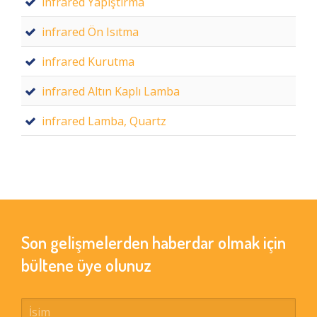
infrared Yapıştırma
infrared Ön Isıtma
infrared Kurutma
infrared Altın Kaplı Lamba
infrared Lamba, Quartz
Son gelişmelerden haberdar olmak için
bültene üye olunuz