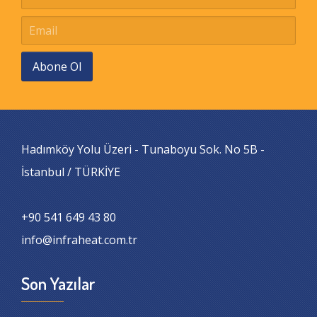
Abone Ol
Hadımköy Yolu Üzeri - Tunaboyu Sok. No 5B -
İstanbul / TÜRKİYE
+90 541 649 43 80
info@infraheat.com.tr
Son Yazılar