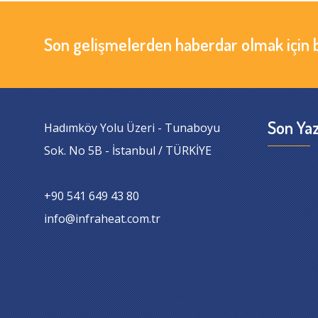
Son gelişmelerden haberdar olmak için 
Son Yaz
Hadımköy Yolu Üzeri - Tunaboyu
Sok. No 5B - İstanbul / TÜRKİYE
+90 541 649 43 80
info@infraheat.com.tr