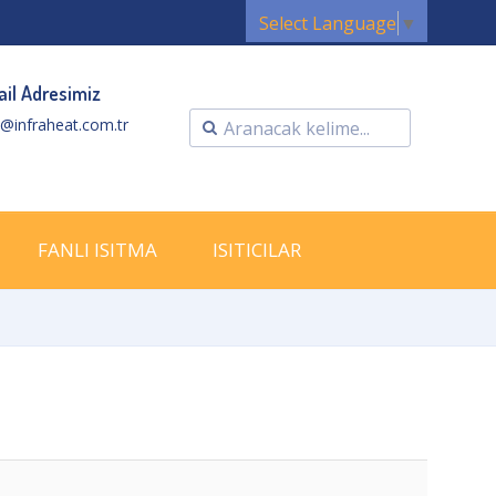
Select Language
▼
il Adresimiz
o@infraheat.com.tr
FANLI ISITMA
ISITICILAR