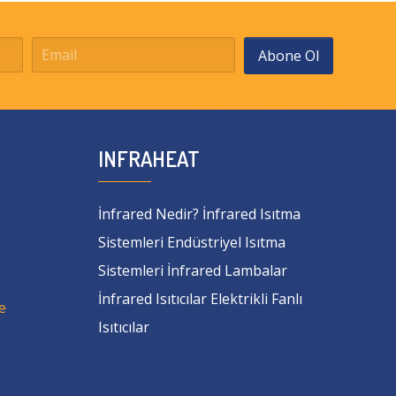
Abone Ol
INFRAHEAT
İnfrared Nedir? İnfrared Isıtma
Sistemleri Endüstriyel Isıtma
Sistemleri İnfrared Lambalar
İnfrared Isıtıcılar Elektrikli Fanlı
e
Isıtıcılar