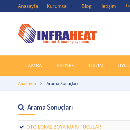
Gi
Anasayfa
Kurumsal
Blog
İletişim
LAMBA
PROSES
ÜRÜN
UYG
Anasayfa
Arama Sonuçları
Arama Sonuçları
OTO LOKAL BOYA KURUTUCULAR