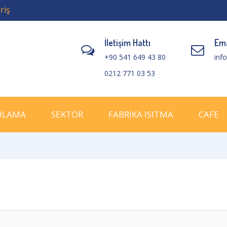
riş
İletişim Hattı
Ema
+90 541 649 43 80
inf
0212 771 03 53
ULAMA
SEKTÖR
FABRİKA ISITMA
CAFE