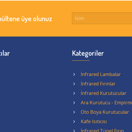
bültene üye olunuz
ılar
Kategoriler
İnfrared Lambalar
İnfrared Fırınlar
İnfrared Kurutucular
Ara Kurutucu - Empirm
Oto Boya Kurutucular
Kafe Isıtıcısı
İnfrared Tünel Fırın