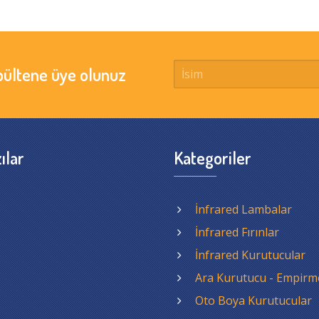
bültene üye olunuz
ılar
Kategoriler
İnfrared Lambalar
İnfrared Fırınlar
İnfrared Kurutucular
Ara Kurutucu - Empirm
Oto Boya Kurutucular