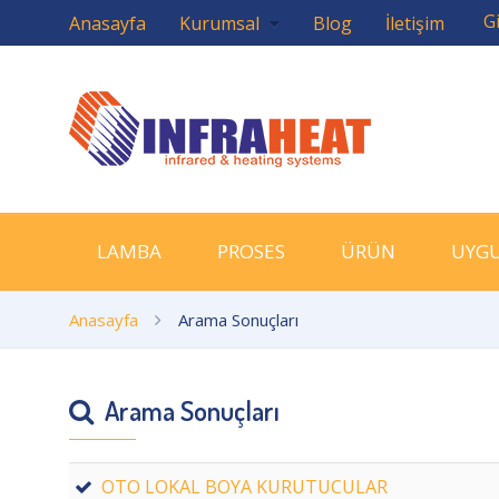
Gi
Anasayfa
Kurumsal
Blog
İletişim
LAMBA
PROSES
ÜRÜN
UYG
Anasayfa
Arama Sonuçları
Arama Sonuçları
OTO LOKAL BOYA KURUTUCULAR