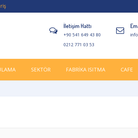
riş
İletişim Hattı
Ema
+90 541 649 43 80
inf
0212 771 03 53
ULAMA
SEKTÖR
FABRİKA ISITMA
CAFE