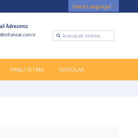
Select Language
▼
il Adresimiz
o@infraheat.com.tr
FANLI ISITMA
ISITICILAR