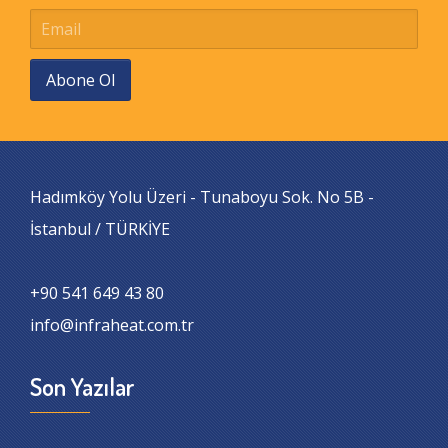
Abone Ol
Hadımköy Yolu Üzeri - Tunaboyu Sok. No 5B -
İstanbul / TÜRKİYE
+90 541 649 43 80
info@infraheat.com.tr
Son Yazılar