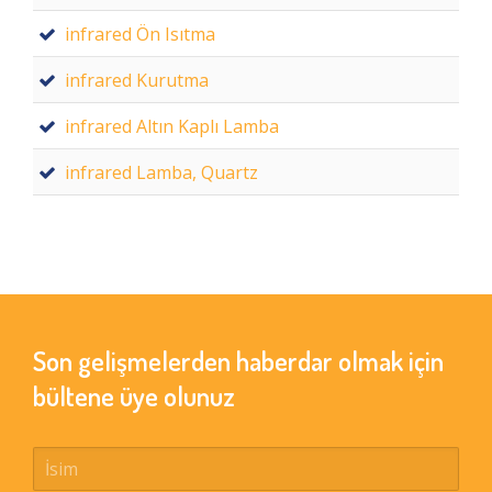
infrared Ön Isıtma
infrared Kurutma
infrared Altın Kaplı Lamba
infrared Lamba, Quartz
Son gelişmelerden haberdar olmak için
bültene üye olunuz