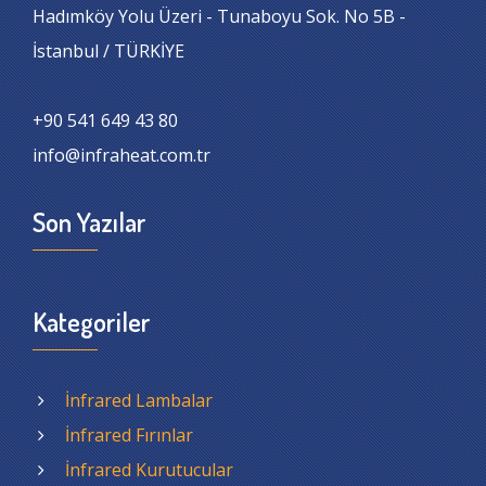
Hadımköy Yolu Üzeri - Tunaboyu Sok. No 5B -
İstanbul / TÜRKİYE
+90 541 649 43 80
info@infraheat.com.tr
Son Yazılar
Kategoriler
İnfrared Lambalar
İnfrared Fırınlar
İnfrared Kurutucular