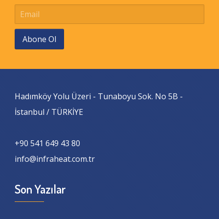
Abone Ol
Hadımköy Yolu Üzeri - Tunaboyu Sok. No 5B -
İstanbul / TÜRKİYE
+90 541 649 43 80
info@infraheat.com.tr
Son Yazılar