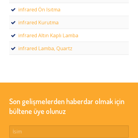
infrared Ön Isıtma
infrared Kurutma
infrared Altın Kaplı Lamba
infrared Lamba, Quartz
Son gelişmelerden haberdar olmak için
bültene üye olunuz