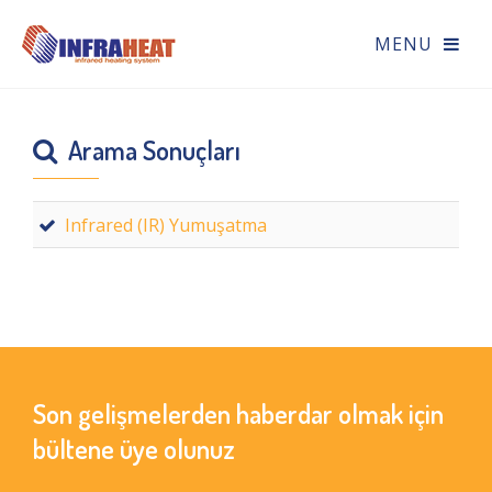
Arama Sonuçları
Infrared (IR) Yumuşatma
Son gelişmelerden haberdar olmak için
bültene üye olunuz