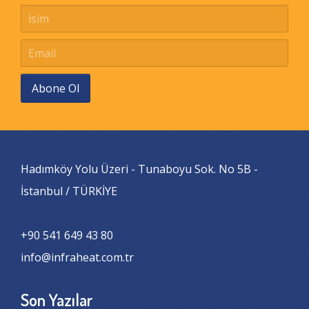
Abone Ol
Hadımköy Yolu Üzeri - Tunaboyu Sok. No 5B -
İstanbul / TÜRKİYE
+90 541 649 43 80
info@infraheat.com.tr
Son Yazılar