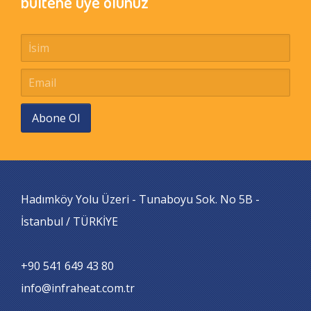
bültene üye olunuz
Abone Ol
Hadımköy Yolu Üzeri - Tunaboyu Sok. No 5B -
İstanbul / TÜRKİYE
+90 541 649 43 80
info@infraheat.com.tr