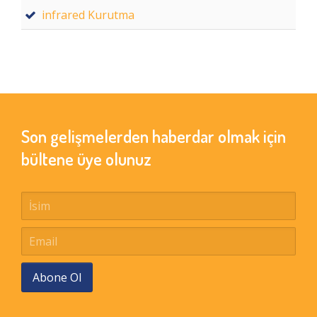
infrared Kurutma
Son gelişmelerden haberdar olmak için
bültene üye olunuz
Abone Ol