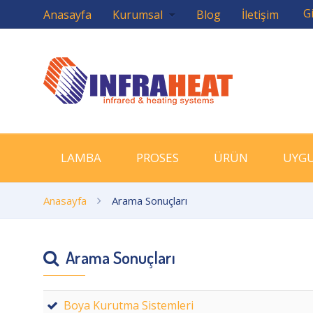
Gi
Anasayfa
Kurumsal
Blog
İletişim
LAMBA
PROSES
ÜRÜN
UYG
Anasayfa
Arama Sonuçları
Arama Sonuçları
Boya Kurutma Sistemleri