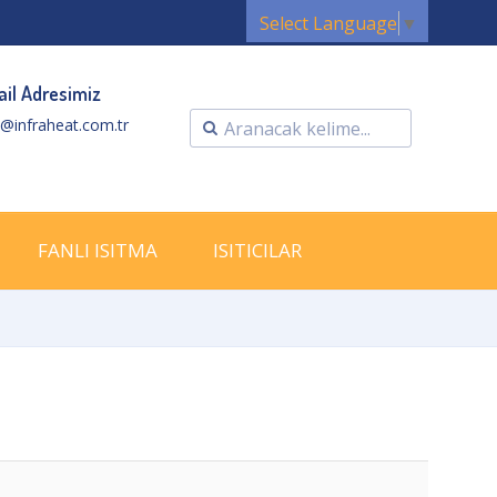
Select Language
▼
il Adresimiz
o@infraheat.com.tr
FANLI ISITMA
ISITICILAR