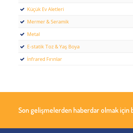
Küçük Ev Aletleri
Mermer & Seramik
Metal
E-statik Toz & Yaş Boya
İnfrared Fırınlar
Son gelişmelerden haberdar olmak için 