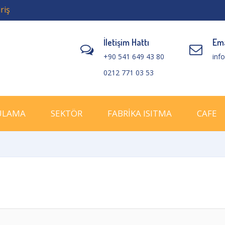
riş
İletişim Hattı
Ema
+90 541 649 43 80
inf
0212 771 03 53
ULAMA
SEKTÖR
FABRİKA ISITMA
CAFE