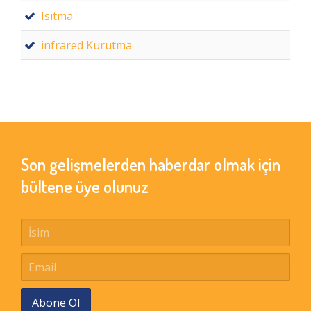
Isıtma
infrared Kurutma
Son gelişmelerden haberdar olmak için
bültene üye olunuz
Abone Ol