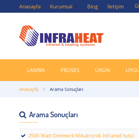
Gi
Anasayfa
Kurumsal
Blog
İletişim
LAMBA
PROSES
ÜRÜN
UYG
Anasayfa
Arama Sonuçları
Arama Sonuçları
2500 Watt Dimmerli Mikatronik İnfrared Isıtıcı