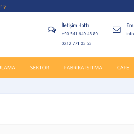
riş
İletişim Hattı
Ema
+90 541 649 43 80
inf
0212 771 03 53
ULAMA
SEKTÖR
FABRİKA ISITMA
CAFE