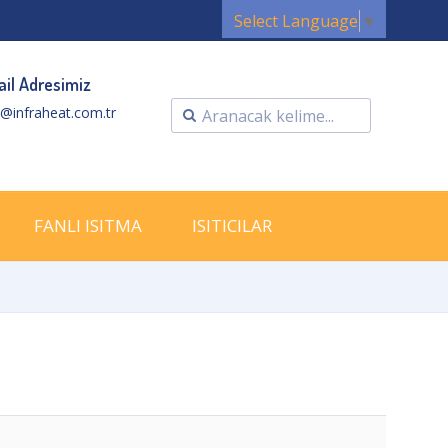
Select Language
▼
il Adresimiz
o@infraheat.com.tr
FANLI ISITMA
ISITICILAR