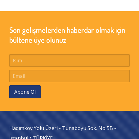
Son gelişmelerden haberdar olmak için
bültene üye olunuz
Abone Ol
Hadımköy Yolu Üzeri - Tunaboyu Sok. No 5B -
İstanbul / TÜRKİYE