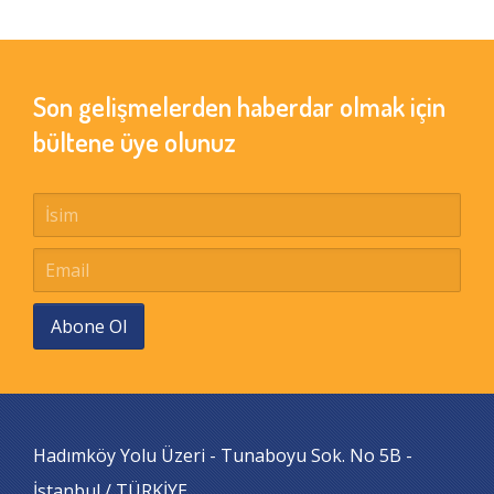
Son gelişmelerden haberdar olmak için
bültene üye olunuz
Abone Ol
Hadımköy Yolu Üzeri - Tunaboyu Sok. No 5B -
İstanbul / TÜRKİYE