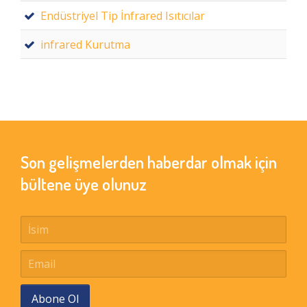
Endüstriyel Tip İnfrared Isıtıcılar
infrared Kurutma
Son gelişmelerden haberdar olmak için
bültene üye olunuz
Abone Ol