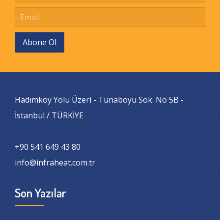
Abone Ol
Hadımköy Yolu Üzeri - Tunaboyu Sok. No 5B -
İstanbul / TÜRKİYE
+90 541 649 43 80
info@infraheat.com.tr
Son Yazılar