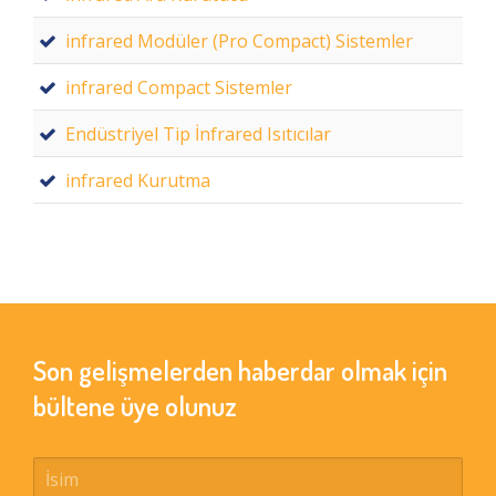
infrared Modüler (Pro Compact) Sistemler
infrared Compact Sistemler
Endüstriyel Tip İnfrared Isıtıcılar
infrared Kurutma
Son gelişmelerden haberdar olmak için
bültene üye olunuz