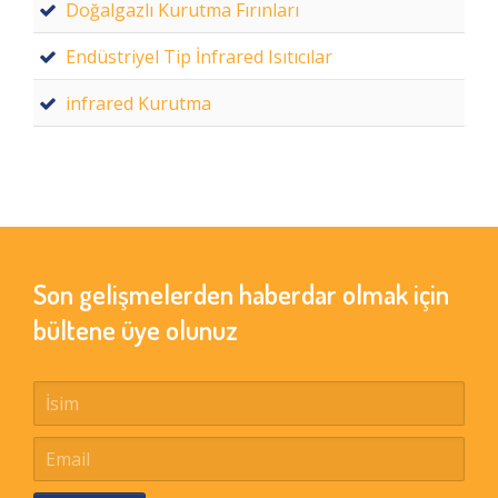
Doğalgazlı Kurutma Fırınları
Endüstriyel Tip İnfrared Isıtıcılar
infrared Kurutma
Son gelişmelerden haberdar olmak için
bültene üye olunuz