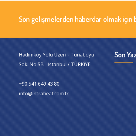
Son gelişmelerden haberdar olmak için 
Son Yaz
Hadımköy Yolu Üzeri - Tunaboyu
Sok. No 5B - İstanbul / TÜRKİYE
+90 541 649 43 80
info@infraheat.com.tr