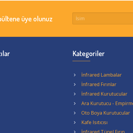
bültene üye olunuz
ılar
Kategoriler
İnfrared Lambalar
İnfrared Fırınlar
İnfrared Kurutucular
Ara Kurutucu - Empirm
Oto Boya Kurutucular
Kafe Isıtıcısı
İnfrared Tünel Fırın