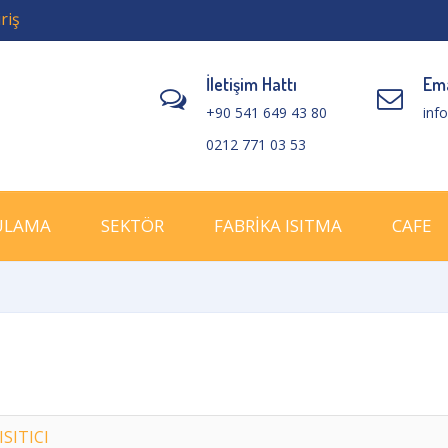
riş
İletişim Hattı
Ema
+90 541 649 43 80
inf
0212 771 03 53
ULAMA
SEKTÖR
FABRİKA ISITMA
CAFE
SITICI