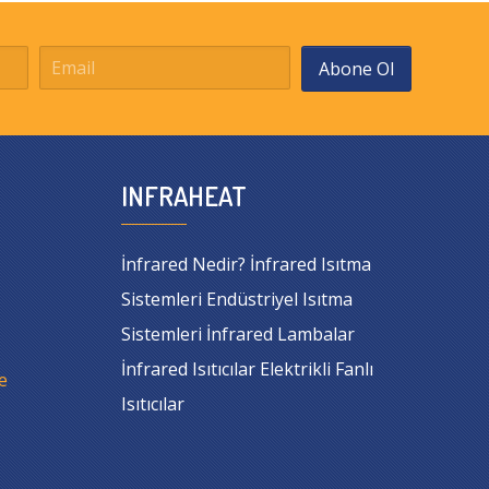
Abone Ol
INFRAHEAT
İnfrared Nedir? İnfrared Isıtma
Sistemleri Endüstriyel Isıtma
Sistemleri İnfrared Lambalar
İnfrared Isıtıcılar Elektrikli Fanlı
e
Isıtıcılar