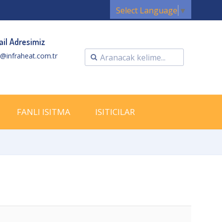
Select Language
▼
il Adresimiz
o@infraheat.com.tr
FANLI ISITMA
ISITICILAR