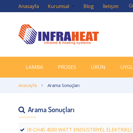
Gi
Anasayfa
Kurumsal
Blog
İletişim
LAMBA
PROSES
ÜRÜN
UYG
Anasayfa
Arama Sonuçları
Arama Sonuçları
IR-CH45 4500 WATT ENDÜSTRİYEL ELEKTRİKLİ I