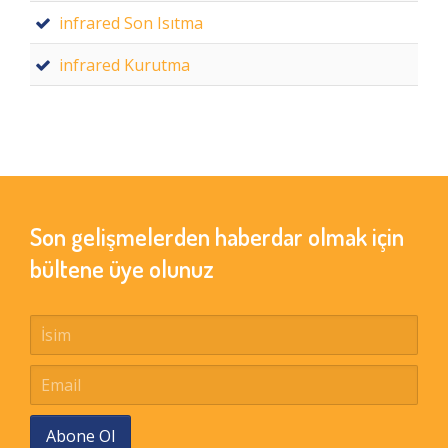
infrared Son Isıtma
infrared Kurutma
Son gelişmelerden haberdar olmak için
bültene üye olunuz
Abone Ol