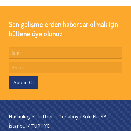
Son gelişmelerden haberdar olmak için
bültene üye olunuz
Abone Ol
Hadımköy Yolu Üzeri - Tunaboyu Sok. No 5B -
İstanbul / TÜRKİYE