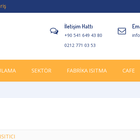
riş
İletişim Hattı
Ema
+90 541 649 43 80
inf
0212 771 03 53
ULAMA
SEKTÖR
FABRİKA ISITMA
CAFE
SITICI