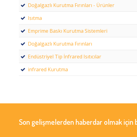
Doğalgazlı Kurutma Fırınları - Ürünler
Isıtma
Emprime Baskı Kurutma Sistemleri
Doğalgazlı Kurutma Fırınları
Endüstriyel Tip İnfrared Isıtıcılar
infrared Kurutma
Son gelişmelerden haberdar olmak için 