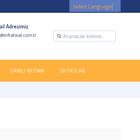
Select Language
▼
il Adresimiz
o@infraheat.com.tr
FANLI ISITMA
ISITICILAR