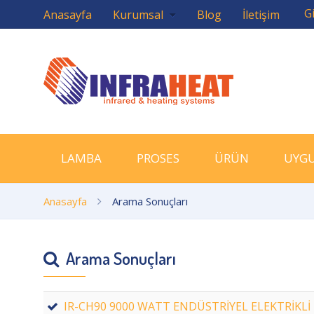
Gi
Anasayfa
Kurumsal
Blog
İletişim
LAMBA
PROSES
ÜRÜN
UYG
Anasayfa
Arama Sonuçları
Arama Sonuçları
IR-CH90 9000 WATT ENDÜSTRİYEL ELEKTRİKLİ I