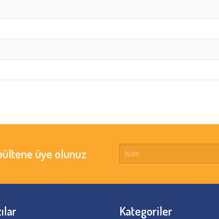
bültene üye olunuz
ılar
Kategoriler