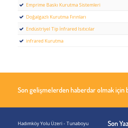
Emprime Baskı Kurutma Sistemleri
Doğalgazlı Kurutma Fırınları
Endüstriyel Tip İnfrared Isıtıcılar
infrared Kurutma
Son gelişmelerden haberdar olmak için 
Son Yaz
Hadımköy Yolu Üzeri - Tunaboyu