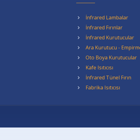
İnfrared Lambalar
İnfrared Fırınlar
İnfrared Kurutucular
Ara Kurutucu - Empirm
Oto Boya Kurutucular
Kafe Isıtıcısı
İnfrared Tünel Fırın
Fabrika Isıtıcısı