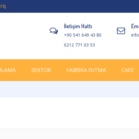
riş
İletişim Hattı
Ema
+90 541 649 43 80
inf
0212 771 03 53
ULAMA
SEKTÖR
FABRİKA ISITMA
CAFE