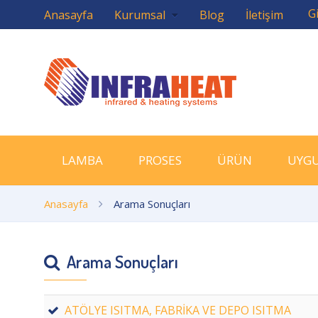
Gi
Anasayfa
Kurumsal
Blog
İletişim
LAMBA
PROSES
ÜRÜN
UYG
Anasayfa
Arama Sonuçları
Arama Sonuçları
ATÖLYE ISITMA, FABRİKA VE DEPO ISITMA