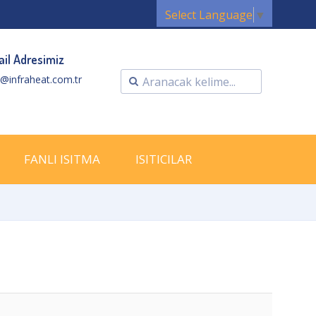
Select Language
▼
il Adresimiz
o@infraheat.com.tr
FANLI ISITMA
ISITICILAR