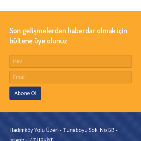
Son gelişmelerden haberdar olmak için
bültene üye olunuz
Abone Ol
Hadımköy Yolu Üzeri - Tunaboyu Sok. No 5B -
İstanbul / TÜRKİYE