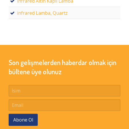
infrared Altın Kaplı Lamba
infrared Lamba, Quartz
Son gelişmelerden haberdar olmak için
bültene üye olunuz
Abone Ol