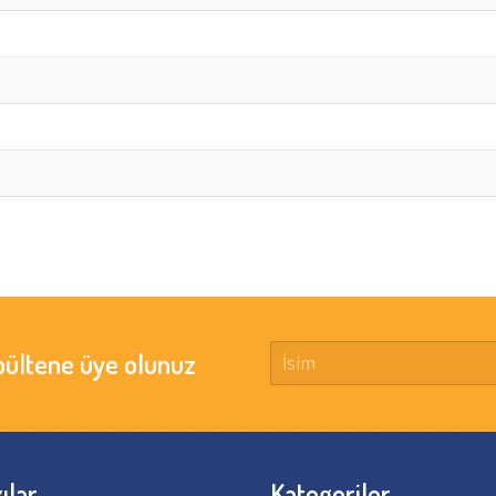
bültene üye olunuz
ılar
Kategoriler