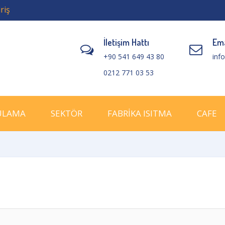
riş
İletişim Hattı
Ema
+90 541 649 43 80
inf
0212 771 03 53
ULAMA
SEKTÖR
FABRİKA ISITMA
CAFE