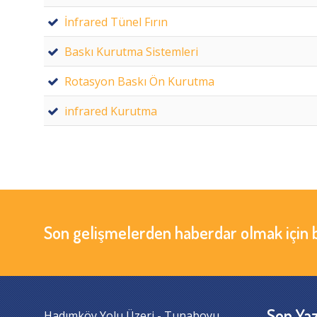
İnfrared Tünel Fırın
Baskı Kurutma Sistemleri
Rotasyon Baskı Ön Kurutma
infrared Kurutma
Son gelişmelerden haberdar olmak için 
Son Yaz
Hadımköy Yolu Üzeri - Tunaboyu