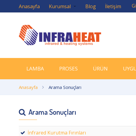
Gi
Anasayfa
Kurumsal
Blog
İletişim
LAMBA
PROSES
ÜRÜN
UYG
Anasayfa
Arama Sonuçları
Arama Sonuçları
İnfrared Kurutma Fırınları