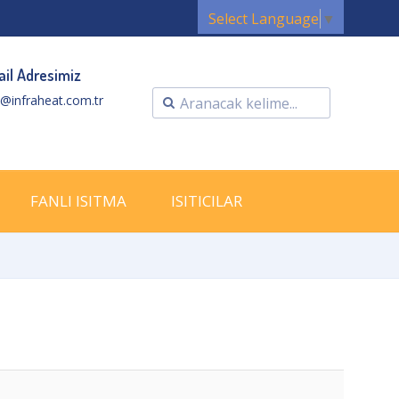
Select Language
▼
il Adresimiz
o@infraheat.com.tr
FANLI ISITMA
ISITICILAR