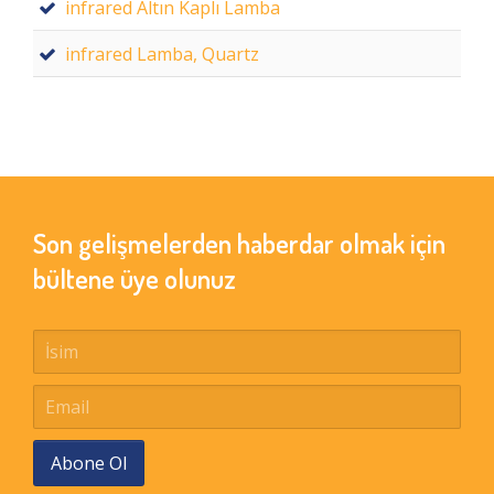
infrared Altın Kaplı Lamba
infrared Lamba, Quartz
Son gelişmelerden haberdar olmak için
bültene üye olunuz
Abone Ol