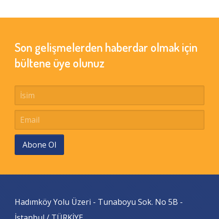
Son gelişmelerden haberdar olmak için
bültene üye olunuz
Abone Ol
Hadımköy Yolu Üzeri - Tunaboyu Sok. No 5B -
İstanbul / TÜRKİYE