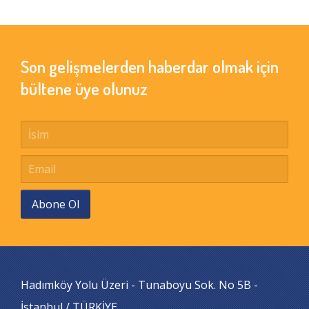
Son gelişmelerden haberdar olmak için
bültene üye olunuz
Abone Ol
Hadımköy Yolu Üzeri - Tunaboyu Sok. No 5B -
İstanbul / TÜRKİYE