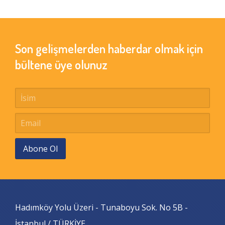
Son gelişmelerden haberdar olmak için
bültene üye olunuz
Abone Ol
Hadımköy Yolu Üzeri - Tunaboyu Sok. No 5B -
İstanbul / TÜRKİYE