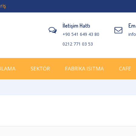
riş
İletişim Hattı
Ema
+90 541 649 43 80
inf
0212 771 03 53
ULAMA
SEKTÖR
FABRİKA ISITMA
CAFE