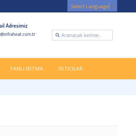
Select Language
▼
il Adresimiz
o@infraheat.com.tr
FANLI ISITMA
ISITICILAR