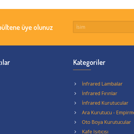
bültene üye olunuz
ılar
Kategoriler
İnfrared Lambalar
İnfrared Fırınlar
İnfrared Kurutucular
Ara Kurutucu - Empirm
Oto Boya Kurutucular
Kafe Isıtıcısı