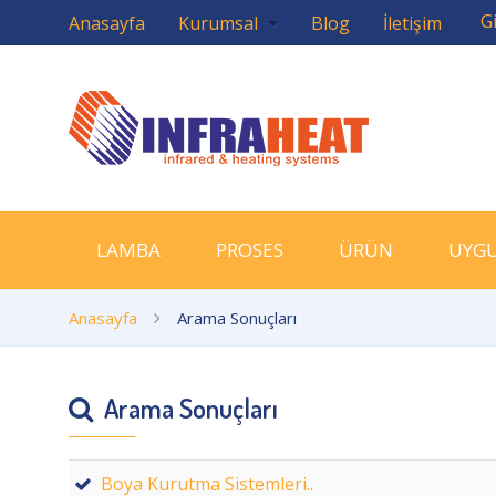
Gi
Anasayfa
Kurumsal
Blog
İletişim
LAMBA
PROSES
ÜRÜN
UYG
Anasayfa
Arama Sonuçları
Arama Sonuçları
Boya Kurutma Sistemleri..