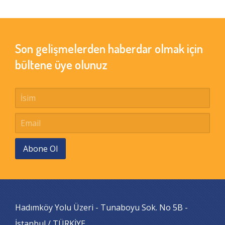
Son gelişmelerden haberdar olmak için
bültene üye olunuz
Abone Ol
Hadımköy Yolu Üzeri - Tunaboyu Sok. No 5B -
İstanbul / TÜRKİYE