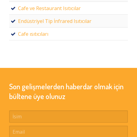
Cafe ve Restaurant Isıtıcılar
Endüstriyel Tip İnfrared Isıtıcılar
Cafe ısıtıcıları
Son gelişmelerden haberdar olmak için
bültene üye olunuz