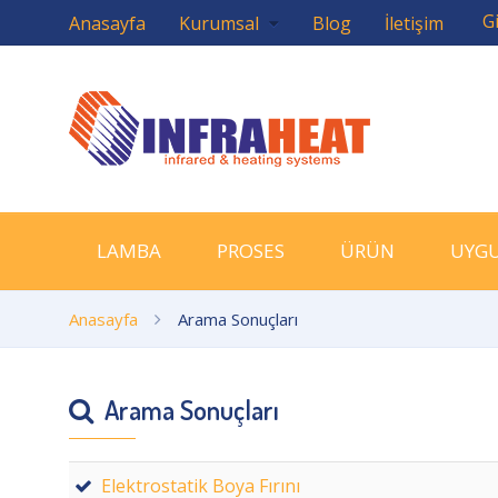
Gi
Anasayfa
Kurumsal
Blog
İletişim
LAMBA
PROSES
ÜRÜN
UYG
Anasayfa
Arama Sonuçları
Arama Sonuçları
Elektrostatik Boya Fırını