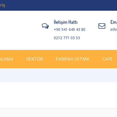
riş
İletişim Hattı
Ema
+90 541 649 43 80
inf
0212 771 03 53
ULAMA
SEKTÖR
FABRİKA ISITMA
CAFE