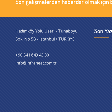
Son gelişmelerden haberdar olmak için 
Son Yaz
Hadımköy Yolu Üzeri - Tunaboyu
Sok. No 5B - İstanbul / TÜRKİYE
+90 541 649 43 80
info@infraheat.com.tr