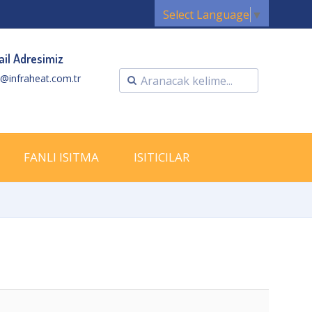
Select Language
▼
il Adresimiz
o@infraheat.com.tr
FANLI ISITMA
ISITICILAR