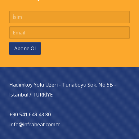
Abone Ol
Hadımköy Yolu Üzeri - Tunaboyu Sok. No 5B -
İstanbul / TÜRKİYE
+90 541 649 43 80
info@infraheat.com.tr