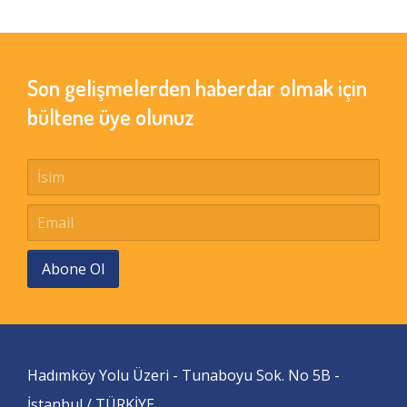
Son gelişmelerden haberdar olmak için
bültene üye olunuz
Abone Ol
Hadımköy Yolu Üzeri - Tunaboyu Sok. No 5B -
İstanbul / TÜRKİYE